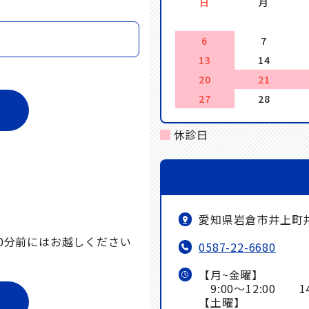
日
月
6
7
13
14
20
21
27
28
休診日
愛知県岩倉市井上町井
0分前にはお越しください
0587-22-6680
【月~金曜】
9:00～12:00 14:
【土曜】