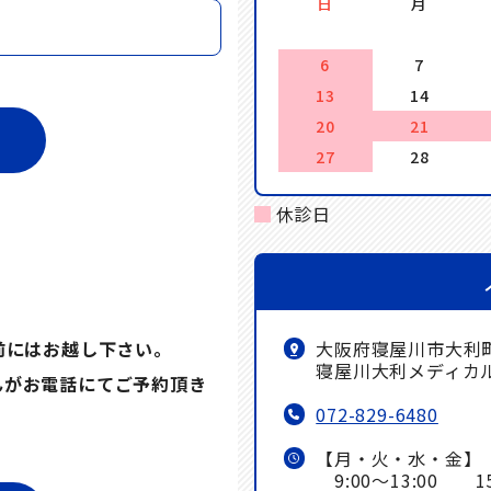
日
月
6
7
13
14
20
21
27
28
休診日
大阪府寝屋川市大利町
前にはお越し下さい。
寝屋川大利メディカ
んがお電話にてご予約頂き
072-829-6480
【月・火・水・金】
9:00～13:00 15: