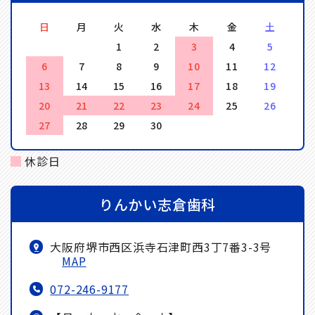
日
月
火
水
木
金
土
1
2
3
4
5
6
7
8
9
10
11
12
13
14
15
16
17
18
19
20
21
22
23
24
25
26
27
28
29
30
休診日
りんかい志倉歯科
大阪府堺市西区浜寺石津町西3丁7番3-3号
MAP
072-246-9177