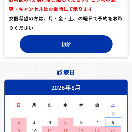
更・キャンセルはお電話にて承ります。
女医希望の方は、月・金・土、の曜日で予約をお取
りください。
診療日
2026年8月
日
月
火
水
木
金
土
1
2
3
4
5
6
7
8
9
10
11
12
13
14
15