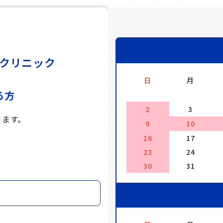
クリニック
日
月
る方
2
3
きます。
9
10
16
17
。
23
24
30
31