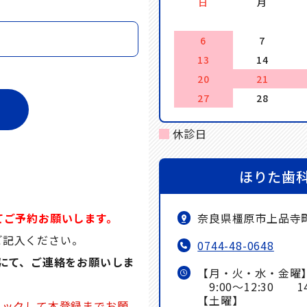
日
月
6
7
13
14
20
21
27
28
休診日
ほりた歯
奈良県橿原市上品
てご予約お願いします。
ご記入ください。
0744-48-0648
)にて、ご連絡をお願いしま
【月・火・水・金曜
9:00～12:30 14:
【土曜】
リックして本登録までお願