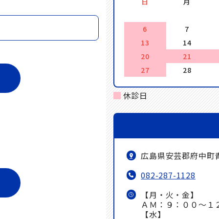
日
月
6
7
13
14
20
21
27
28
休診日
広島県安芸郡府中町
082-287-1128
【月・火・金】
ＡＭ：９：００～１
【水】