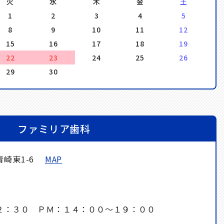
火
水
木
金
土
1
2
3
4
5
8
9
10
11
12
15
16
17
18
19
22
23
24
25
26
29
30
ファミリア歯科
青崎東1-6
MAP
２：３０ ＰＭ：１４：００～１９：００