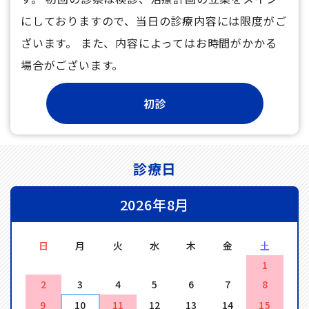
にしておりますので、当日の診療内容には限度がご
ざいます。 また、内容によってはお時間がかかる
場合がございます。
診療日
2026年8月
日
月
火
水
木
金
土
1
2
3
4
5
6
7
8
9
10
11
12
13
14
15