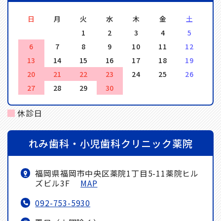
日
月
火
水
木
金
土
1
2
3
4
5
6
7
8
9
10
11
12
13
14
15
16
17
18
19
20
21
22
23
24
25
26
27
28
29
30
休診日
れみ歯科・小児歯科クリニック薬院
福岡県福岡市中央区薬院1丁目5-11薬院ヒル
ズビル3F
MAP
092-753-5930